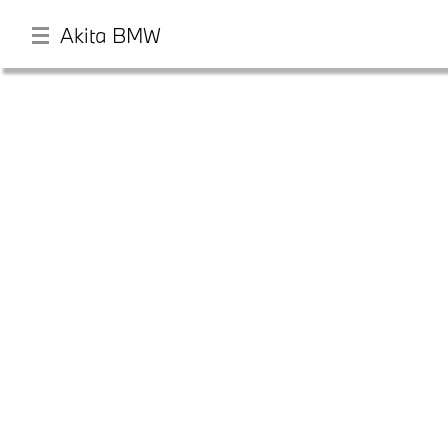
Akita BMW
メ
イ
ン
コ
ン
店舗一覧
テ
ン
ツ
モデル一覧
に
移
動
試乗・見積相談
サービス
認定中古車