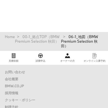
パ
Home
00-1_拠点TOP（BMW
06-1_地図（BMW
ン
Premium Selection 秋田）
Premium Selection 秋
く
田）
ず
見積依頼
試乗申込
オーナーの方
オンライン入庫予約
お問い合わせ
会社概要
BMW.CO.JP
採用情報
クッキー・ポリシー
勧誘方針