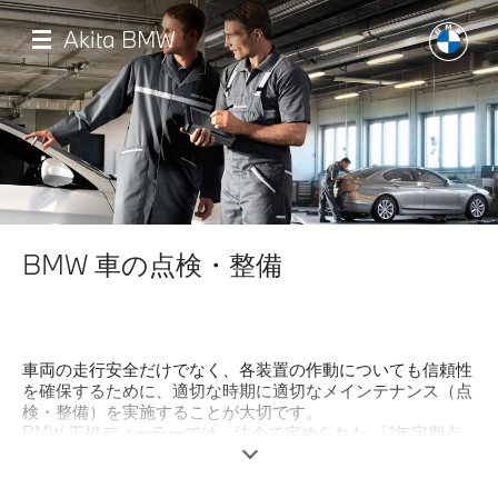
メ
イ
Akita BMW
ン
コ
ン
テ
ン
ツ
に
移
店舗一覧
動
BMW 車の点検・整備
モデル一覧
試乗・見積相談
車両の走行安全だけでなく、各装置の作動についても信頼性
を確保するために、適切な時期に適切なメインテナンス（点
サービス
検・整備）を実施することが大切です。
BMW 正規ディーラーでは、法令で定められた 「1年定期点
検」、「2年定期点検（車検）」の点検項目にBMW社独自の
認定中古車
点検項目を加えた点検システムを導入。
BMW車を熟知した専任のサービス・アドバイザーや、ドイ