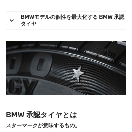
きないでしょう。
BMWのエンジニアたちは、こうしたお客様のご期待を裏切
BMWモデルの個性を最大化する BMW 承認
ることがない様に、
タイヤをシャーシの一部として重視し、車両を設計、テスト
タイヤ
を繰り返し、市場へ送り出すべく開発を重ねています。
決してタイヤに依存する車作りをしているのではない。
しかしながら、お客様の安全を守り、環境へのインパクトを
最小限にとどめ、
車のパフォーマンスを路面につたえることができないタイヤ
を、BMWは認めることはありません。
BMW 承認タイヤとは
スターマークが意味するもの。