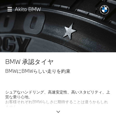
メ
イ
Akita BMW
ン
コ
ン
テ
ン
ツ
に
移
店舗一覧
動
BMW 承認タイヤ
モデル一覧
BMWにBMWらしい走りを約束
試乗・見積相談
シュアなハンドリング、高速安定性、高いスタビリティ、上
サービス
質な乗り心地。
お客様それぞれBMWらしさに期待することは違うかもしれ
ません。
認定中古車
しかしながら、どれが欠けても「駆けぬける歓び」は体現で