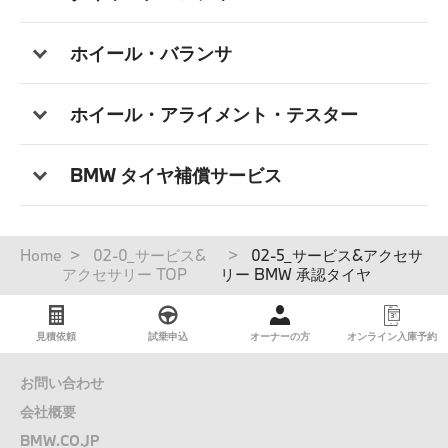
ホイール・バランサ
ホイール・アライメント・テスター
BMW タイヤ補償サービス
パ
Home
02-0_サービス&
02-5_サービス&アクセサ
ン
アクセサリー TOP
リー BMW 承認タイヤ
く
ず
見積依頼
試乗申込
オーナーの方
オンライン入庫予約
お問い合わせ
会社概要
BMW.CO.JP