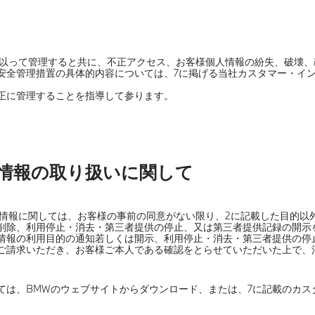
任を以って管理すると共に、不正アクセス、お客様個人情報の紛失、破壊
安全管理措置の具体的内容については、7に掲げる当社カスタマー・イ
正に管理することを指導して参ります。
人情報の取り扱いに関して
人情報に関しては、お客様の事前の同意がない限り、2に記載した目的
削除、利用停止・消去・第三者提供の停止、又は第三者提供記録の開示
情報の利用目的の通知若しくは開示、利用停止・消去・第三者提供の停
ご請求いただき、お客様ご本人である確認をとらせていただいた上で、
ては、BMWのウェブサイトからダウンロード、または、7に記載のカス