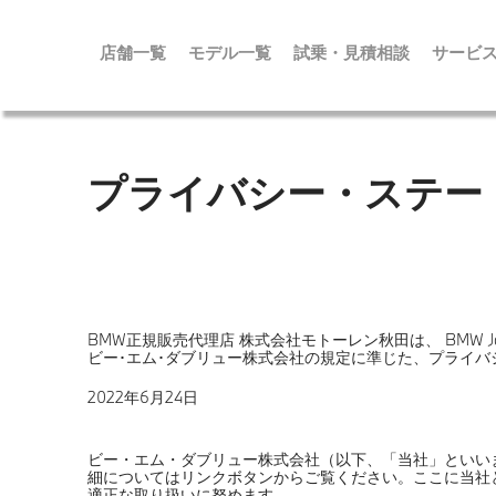
店舗一覧
モデル一覧
試乗・見積相談
サービ
メ
イ
プライバシー・ステー
ン
コ
ン
テ
ン
ツ
に
移
動
BMW正規販売代理店 株式会社モトーレン秋田は、 BMW J
ビー･エム･ダブリュー株式会社の規定に準じた、プライ
2022年6月24日
ビー・エム・ダブリュー株式会社（以下、「当社」といい
細についてはリンクボタンからご覧ください。ここに当社
適正な取り扱いに努めます。