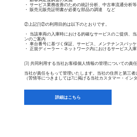
・ サービス業務改善のための統計分析、中古車流通分析等
・ 販売元販売証明書が必要な部品の調達 など
②上記(1)②の利用目的は以下のとおりです。
・ 当該車両の入庫時における的確なサービスのご提供、
ンのご案内
・ 車台番号に基づく保証、サービス、メンテナンスパッ
・ 正規ディーラー・ネットワーク内におけるサービス入
(3) 共同利用する当社お客様個人情報の管理についての責
当社が責任をもって管理いたします。当社の住所と第三者
（苦情等につきましては7に掲げる当社カスタマー・イン
詳細はこちら