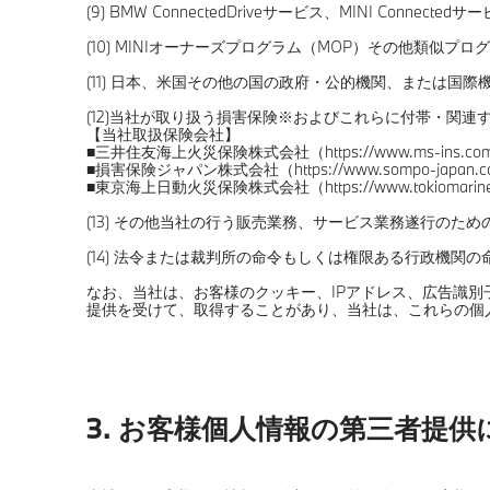
(9) BMW ConnectedDriveサービス、MINI Connecte
(10) MINIオーナーズプログラム（MOP）その他類似プ
(11) 日本、米国その他の国の政府・公的機関、または国
(12)当社が取り扱う損害保険※およびこれらに付帯・関連
【当社取扱保険会社】
■三井住友海上火災保険株式会社（https://www.ms-ins.co
■損害保険ジャパン株式会社（https://www.sompo-japan.co
■東京海上日動火災保険株式会社（https://www.tokiomarine-ni
(13) その他当社の行う販売業務、サービス業務遂行のため
(14) 法令または裁判所の命令もしくは権限ある行政機関
なお、当社は、お客様のクッキー、IPアドレス、広告識
提供を受けて、取得することがあり、当社は、これらの個
3. お客様個人情報の第三者提供