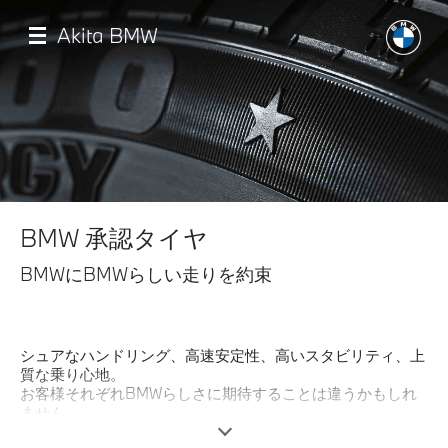
メ
イ
Akita BMW
ン
コ
ン
テ
ン
ツ
に
移
店舗一覧
動
BMW 承認タイヤ
モデル一覧
BMWにBMWらしい走りを約束
試乗・見積相談
シュアなハンドリング、高速安定性、高いスタビリティ、上
サービス
質な乗り心地。
お客様それぞれBMWらしさに期待することは違うかもしれ
ません。
認定中古車
しかしながら、どれが欠けても「駆けぬける歓び」は体現で