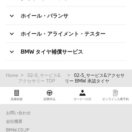
ホイール・バランサ
ホイール・アライメント・テスター
BMW タイヤ補償サービス
パ
Home
02-0_サービス&
02-5_サービス&アクセサ
ン
アクセサリー TOP
リー BMW 承認タイヤ
く
ず
見積依頼
試乗申込
オーナーの方
オンライン入庫予約
お問い合わせ
会社概要
BMW.CO.JP