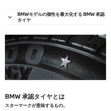
きないでしょう。
BMWのエンジニアたちは、こうしたお客様のご期待を裏切
BMWモデルの個性を最大化する BMW 承認
ることがない様に、
タイヤをシャーシの一部として重視し、車両を設計、テスト
タイヤ
を繰り返し、市場へ送り出すべく開発を重ねています。
決してタイヤに依存する車作りをしているのではない。
しかしながら、お客様の安全を守り、環境へのインパクトを
最小限にとどめ、
車のパフォーマンスを路面につたえることができないタイヤ
を、BMWは認めることはありません。
BMW 承認タイヤとは
スターマークが意味するもの。