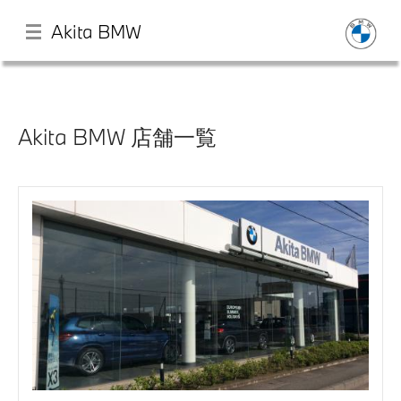
Akita BMW
メ
イ
ン
Akita BMW 店舗一覧
コ
ン
店舗一覧
テ
ン
ツ
モデル一覧
に
移
動
試乗・見積相談
サービス
認定中古車